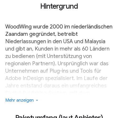
Hintergrund
WoodWing wurde 2000 im niederländischen
Zaandam gegründet, betreibt
Niederlassungen in den USA und Malaysia
und gibt an, Kunden in mehr als 60 Ländern
zu bedienen (mit Unterstützung von
regionalen Partnern). Ursprünglich war das
Unternehmen auf Plug-ins und Tools für
Adobe InDesign spezialisiert. Im Laufe der
Jahre entstand daraus ein umfangreiches
Digital-Publishing-System, mit dem
Medienunternehmen unter anderem Inhalte
Mehr anzeigen
für das iPad publizierten (später Apple
News). In Malaysia bietet das Unternehmen
Paketumfang (laut Anbieter)