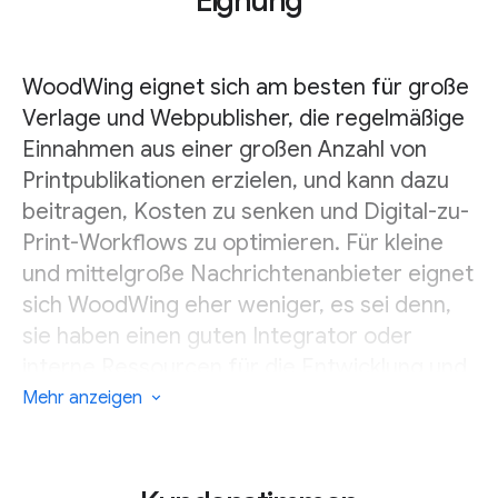
Eignung
WoodWing eignet sich am besten für große
Verlage und Webpublisher, die regelmäßige
Einnahmen aus einer großen Anzahl von
Printpublikationen erzielen, und kann dazu
beitragen, Kosten zu senken und Digital-zu-
Print-Workflows zu optimieren. Für kleine
und mittelgroße Nachrichtenanbieter eignet
sich WoodWing eher weniger, es sei denn,
sie haben einen guten Integrator oder
interne Ressourcen für die Entwicklung und
Verwaltung eines digitalen Frontends.
Mehr anzeigen