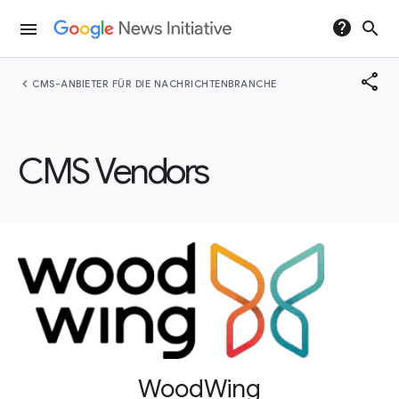
help
search
menu
share
chevron_left
CMS-ANBIETER FÜR DIE NACHRICHTENBRANCHE
CMS Vendors
WoodWing