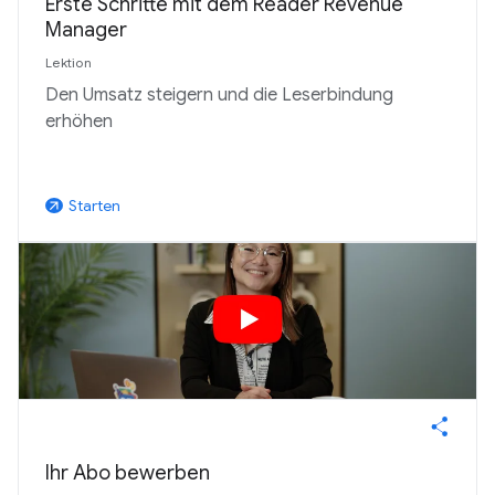
Erste Schritte mit dem Reader Revenue
Manager
Lektion
Den Umsatz steigern und die Leserbindung
erhöhen
Starten
arrow_outward
Ihr Abo bewerben