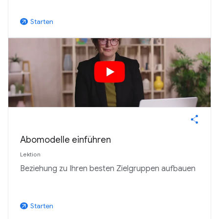
Starten
arrow_outward
Abomodelle einführen
Lektion
Beziehung zu Ihren besten Zielgruppen aufbauen
Starten
arrow_outward