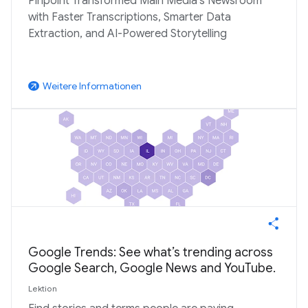
Pinpoint Transformed Main Media’s Newsroom
with Faster Transcriptions, Smarter Data
Extraction, and AI-Powered Storytelling
Weitere Informationen
arrow_outward
Google Trends: See what’s trending across
Google Search, Google News and YouTube.
Lektion