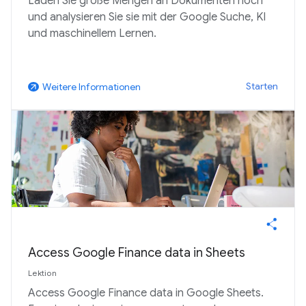
Laden Sie große Mengen an Dokumenten hoch
und analysieren Sie sie mit der Google Suche, KI
und maschinellem Lernen.
Starten
Weitere Informationen
arrow_outward
Access Google Finance data in Sheets
Lektion
Access Google Finance data in Google Sheets.