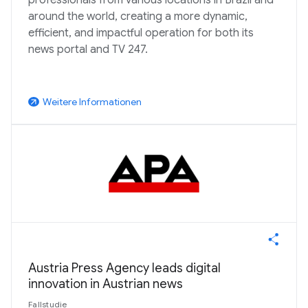
professionals from various locations in Brazil and
around the world, creating a more dynamic,
efficient, and impactful operation for both its
news portal and TV 247.
Weitere Informationen
arrow_outward
Austria Press Agency leads digital
innovation in Austrian news
Fallstudie