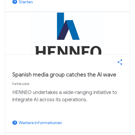
Starten
arrow_outward
Spanish media group catches the AI wave
Fallstudie
HENNEO undertakes a wide-ranging initiative to
integrate AI across its operations.
Weitere Informationen
arrow_outward