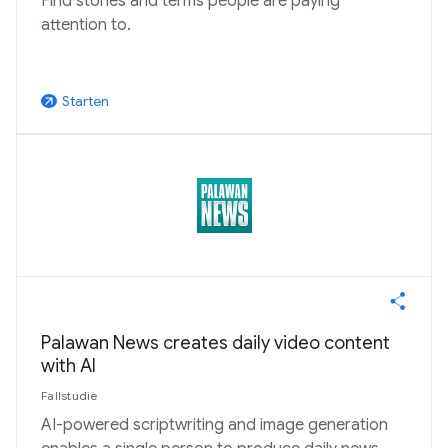
Find stories and terms people are paying
attention to.
Starten
arrow_outward
Palawan News creates daily video content
with AI
Fallstudie
AI-powered scriptwriting and image generation