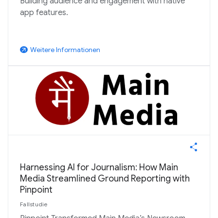
Building audience and engagement with native
app features.
Weitere Informationen
arrow_outward
Harnessing AI for Journalism: How Main
Media Streamlined Ground Reporting with
Pinpoint
Fallstudie