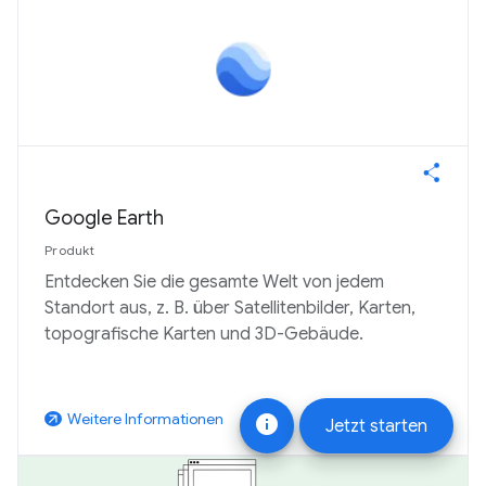
Google Earth
Produkt
Entdecken Sie die gesamte Welt von jedem
Standort aus, z. B. über Satellitenbilder, Karten,
topografische Karten und 3D-Gebäude.
Starten
Weitere Informationen
arrow_outward
info
Jetzt starten