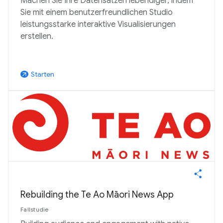
Machen Sie Ihre Datensätzen lebendiger, indem
Sie mit einem benutzerfreundlichen Studio
leistungsstarke interaktive Visualisierungen
erstellen.
Starten
arrow_outward
Rebuilding the Te Ao Māori News App
Fallstudie