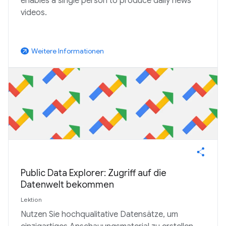
enables a single person to produce daily news
videos.
Weitere Informationen
arrow_outward
Public Data Explorer: Zugriff auf die
Datenwelt bekommen
Lektion
Nutzen Sie hochqualitative Datensätze, um