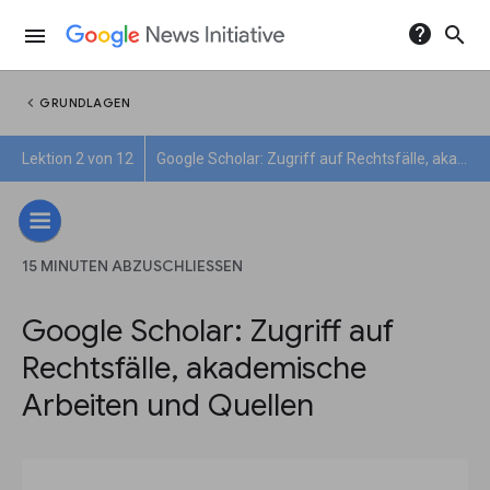
help
search
menu
chevron_left
GRUNDLAGEN
Lektion 2 von 12
Google Scholar: Zugriff auf Rechtsfälle, akademische Arbeiten und Quellen
15 MINUTEN ABZUSCHLIESSEN
Google Scholar: Zugriff auf
Rechtsfälle, akademische
Arbeiten und Quellen