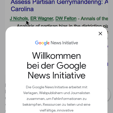
close
Willkommen
bei der Google
News Initiative
Nutzen Sie Google Scholar, um sich
Die Google News Initiative arbeitet mit
Expertenmeinungen einzuholen. Für Ihre Arbeit
Verlagen, Webpublishern und Journalisten
über die Neueinteilung der Wahlkreise ist es
zusammen, um Fehlinformationen zu
eventuell hilfreich, Einblicke von Personen zu
bekämpfen, Ressourcen zu teilen und eine
vielfältige, innovative
erhalten, die sich schon einmal intensiv mit