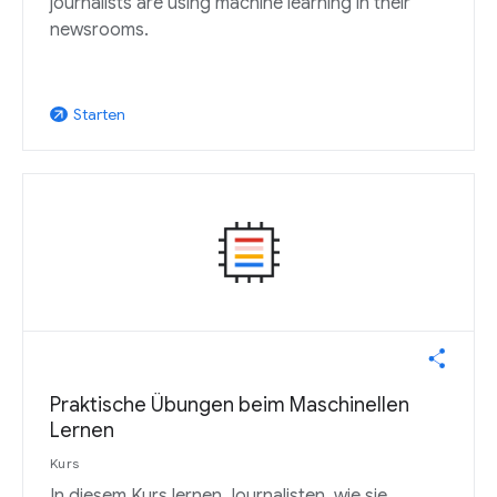
journalists are using machine learning in their
newsrooms.
Starten
arrow_outward
Praktische Übungen beim Maschinellen
Lernen
Kurs
In diesem Kurs lernen Journalisten, wie sie