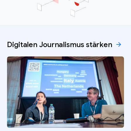
Digitalen Journalismus
stärken
arrow_forward