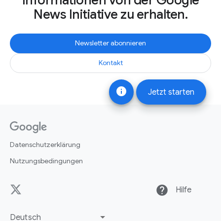
News Initiative zu erhalten.
Newsletter abonnieren
Kontakt
info
Jetzt starten
Datenschutzerklärung
Nutzungsbedingungen
help
Hilfe
Deutsch