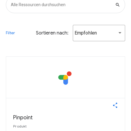
search
Sortieren nach:
Empfohlen
Filter
Pinpoint
Produkt