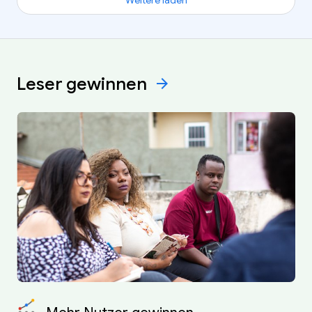
Weitere laden
Leser
gewinnen
arrow_forward