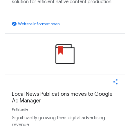
solution for efficient native content production.
Weitere Informationen
arrow_outward
Local News Publications moves to Google
Ad Manager
Fallstudie
Significantly growing their digital advertising
revenue