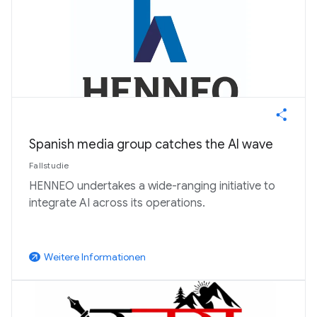
Spanish media group catches the AI wave
Fallstudie
HENNEO undertakes a wide-ranging initiative to
integrate AI across its operations.
Weitere Informationen
arrow_outward