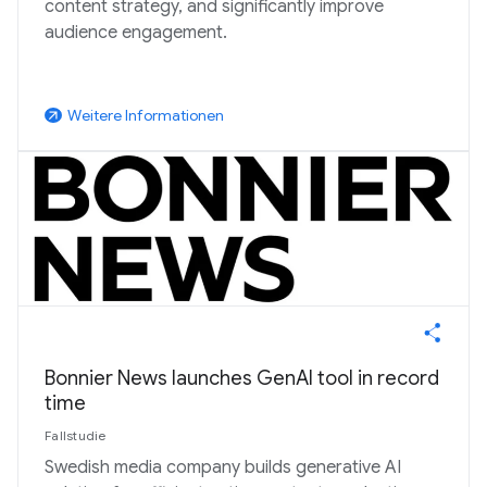
content strategy, and significantly improve
audience engagement.
Weitere Informationen
arrow_outward
Bonnier News launches GenAI tool in record
time
Fallstudie
Swedish media company builds generative AI