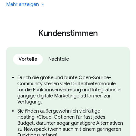
Newspack. Trotzdem sollten Sie in dem Fall
Mehr anzeigen
bedenken, welche potenziellen Kosten
Ihnen für die individuelle Anpassung der
WordPress-Anwendung anfallen.
Kundenstimmen
Vorteile
Nachteile
Durch die große und bunte Open-Source-
Community stehen viele Drittanbietermodule
für die Funktionserweiterung und Integration in
gängige digitale Marketingplattformen zur
Verfügung.
Sie finden außergewöhnlich vielfältige
Hosting-/Cloud-Optionen für fast jedes
Budget, darunter sogar günstigere Alternativen
zu Newspack (wenn auch mit einem geringeren
Funktionsumfang).