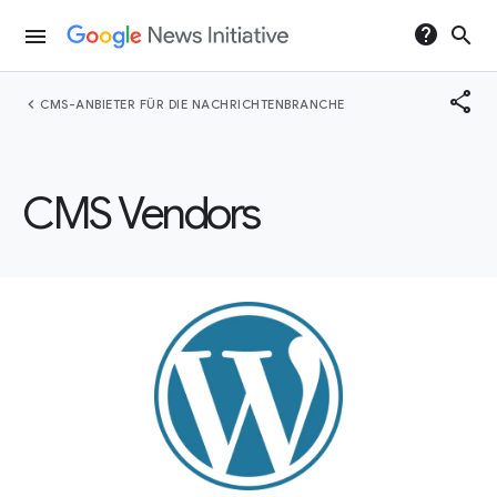
help
search
menu
share
chevron_left
CMS-ANBIETER FÜR DIE NACHRICHTENBRANCHE
CMS Vendors