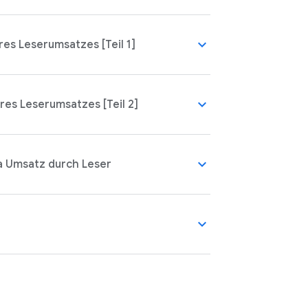
expand_more
res Leserumsatzes [Teil 1]
expand_more
res Leserumsatzes [Teil 2]
expand_more
a Umsatz durch Leser
expand_more