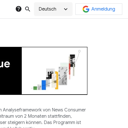
help
search
expand_more
Deutsch
Anmeldung
dem Analyseframework von News Consumer
eitraum von 2 Monaten stattfinden,
eser steigern können. Das Programm ist