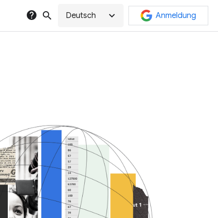
help
search
expand_more
Deutsch
Anmeldung