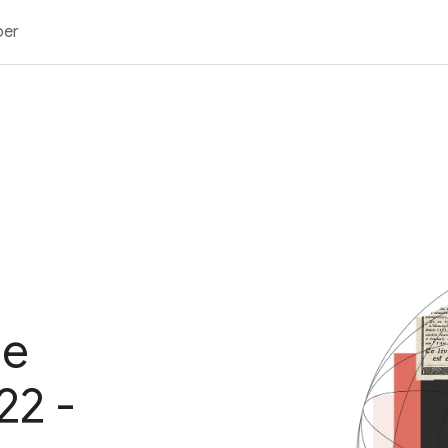
ber
ge
22 -