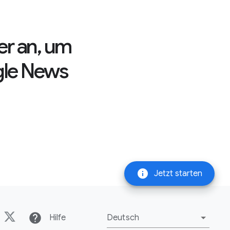
er an, um
gle News
info
Jetzt starten
help
Hilfe
Deutsch