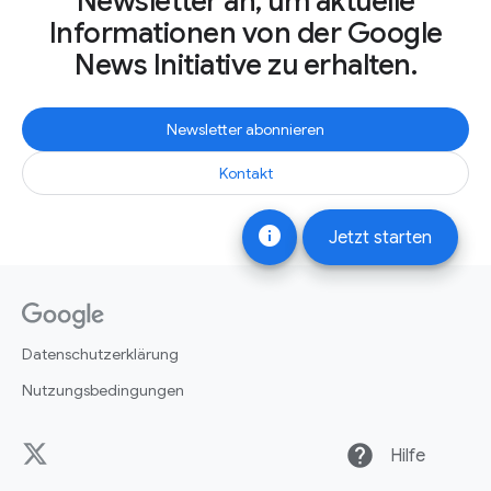
Newsletter an, um aktuelle
Informationen von der Google
News Initiative zu erhalten.
Newsletter abonnieren
Kontakt
info
Jetzt starten
Datenschutzerklärung
Nutzungsbedingungen
help
Hilfe