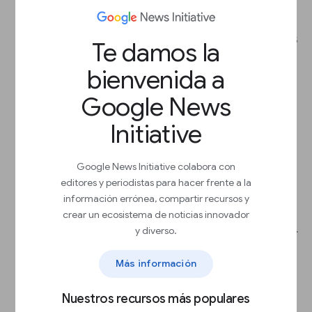
Tamaño del público, incluidos los
usuarios con suscripciones pagadas
Te damos la
(si tienes)
Cobertura geográfica
bienvenida a
Cobertura de temas
Vistas de página mensuales
Google News
Visibilidad
Páginas por visita o duración de las
Initiative
visitas
Visitas por mes
Google News Initiative colabora con
Comparte algunas ideas respecto de
editores y periodistas para hacer frente a la
cómo podrían promocionar su producto
información errónea, compartir recursos y
en tu sitio, por ejemplo, con maquetas de
crear un ecosistema de noticias innovador
posiciones. Las ideas les brindan a ti y al
y diverso.
anunciante un punto de partida para iniciar
las conversaciones.
Más información
Agrega tu información de contacto y hoja
de tarifas.
Nuestros recursos más populares