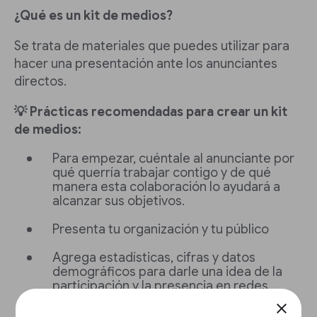
¿Qué es un kit de medios?
Se trata de materiales que puedes utilizar para
hacer una presentación ante los anunciantes
directos.
💡 Prácticas recomendadas para crear un kit
de medios:
Para empezar, cuéntale al anunciante por
qué querría trabajar contigo y de qué
manera esta colaboración lo ayudará a
alcanzar sus objetivos.
Presenta tu organización y tu público
Agrega estadísticas, cifras y datos
demográficos para darle una idea de la
participación y la presencia en redes
sociales de tu sitio de noticias. Puedes
close
incluir lo siguiente: