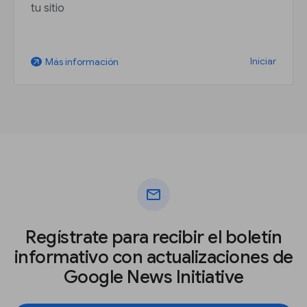
tu sitio
Iniciar
Más información
arrow_outward
mail
Regístrate para recibir el boletín
informativo con actualizaciones de
Google News Initiative