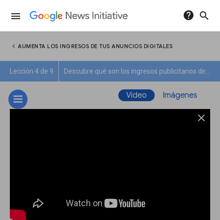
help
search
menu
chevron_left
AUMENTA LOS INGRESOS DE TUS ANUNCIOS DIGITALES
Lección 4 de 9
Descubre qué son los ingresos publicitarios directos y programáticos
Video
Imágenes
close