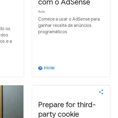
com o AdSense
Aula
Comece a usar o AdSense para
ganhar receita de anúncios
do os
programáticos
 dos
os e a
Iniciar
arrow_outward
Prepare for third-
party cookie