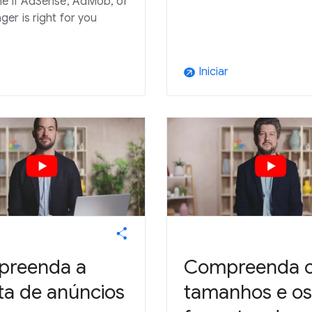
e if AdSense, AdMob, or
er is right for you
Iniciar
arrow_outward
reenda a
Compreenda 
ta de anúncios
tamanhos e os