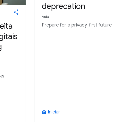
deprecation
Aula
eita
Prepare for a privacy-first future
itais
g
nks
Iniciar
arrow_outward