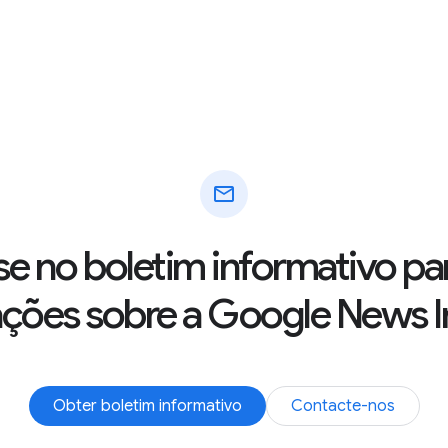
mail
se no boletim informativo pa
ações sobre a Google News In
Obter boletim informativo
Contacte-nos