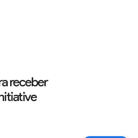
ra receber
itiative