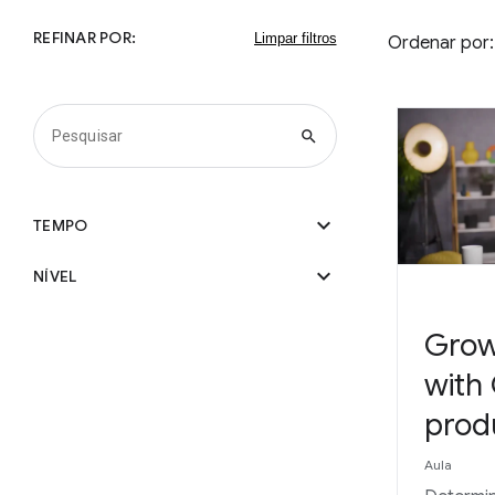
REFINAR POR:
Ordenar por:
search
expand_more
TEMPO
expand_more
NÍVEL
Grow
with
prod
Aula