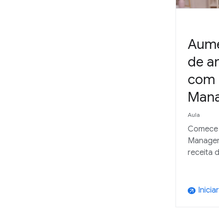
Aume
de an
com 
Man
Aula
Comece 
Manager
receita 
Iniciar
arrow_outward