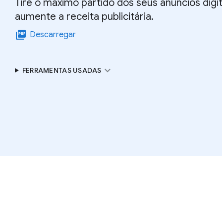
Tire o máximo partido dos seus anúncios digit
aumente a receita publicitária.
picture_as_pdf
Descarregar
expand_more
FERRAMENTAS USADAS