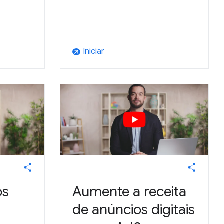
Iniciar
arrow_outward
os
Aumente a receita
de anúncios digitais