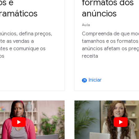
os e
formatos dos
ramáticos
anúncios
Aula
úncios, defina preços,
Compreenda de que mo
te as vendas a
tamanhos e os formatos
ntes e comunique os
anúncios afetam os preç
os
receita
Iniciar
arrow_outward