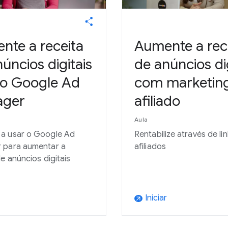
nte a receita
Aumente a rec
úncios digitais
de anúncios dig
o Google Ad
com marketin
ager
afiliado
Aula
a usar o Google Ad
Rentabilize através de li
 para aumentar a
afiliados
de anúncios digitais
Iniciar
arrow_outward