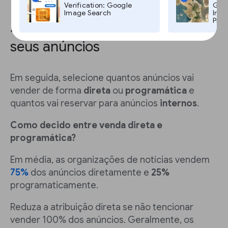
Verification: Google
Goog
Image Search
Imag
Pro,
4. Escolha como quer vender os
seus anúncios
Em seguida, selecione quantos anúncios vai
vender de forma
direta
ou
programática
e
quantos vai reservar para anúncios
internos
.
Como decido entre venda direta e
programática?
Em média, as organizações de notícias vendem
75%
dos anúncios diretamente e
25%
programaticamente.
Reduza a atribuição direta se não tencionar
vender 100% dos anúncios. Geralmente, os