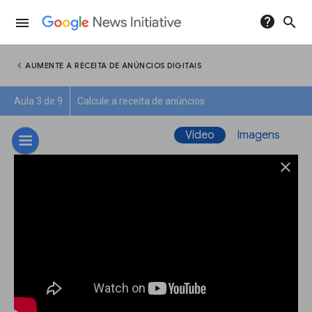
help
search
menu
chevron_left
AUMENTE A RECEITA DE ANÚNCIOS DIGITAIS
Aula 3 de 9
Calcule a receita de anúncios
Vídeo
Imagens
close