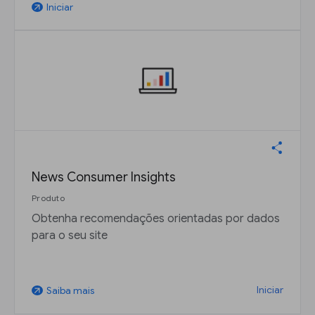
Iniciar
arrow_outward
News Consumer Insights
Produto
Obtenha recomendações orientadas por dados
para o seu site
Iniciar
Saiba mais
arrow_outward