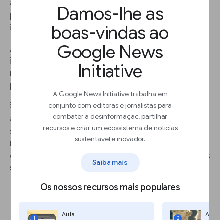
anunciantes pagam uma taxa denominada
custo
Damos-lhe as
por mil impressões
(CPM)
por cada 1000
boas-vindas ao
impressões.
Google News
A maioria das editoras não vende todas as
impressões. A
taxa de vendas (STR)
mede o
Initiative
número de impressões visíveis vendidas dividido
pelas impressões visíveis.
A Google News Initiative trabalha em
conjunto com editoras e jornalistas para
💡 Prática recomendada:
evite posicionar
combater a desinformação, partilhar
anúncios junto a notícias de última hora
recursos e criar um ecossistema de notícias
sensíveis, notícias sobre eventos
sustentável e inovador.
meteorológicos extremos ou outro
conteúdo
que os anunciantes possam não querer junto dos
Saiba mais
seus anúncios.
Os nossos recursos mais populares
Aula
Aula
1
2