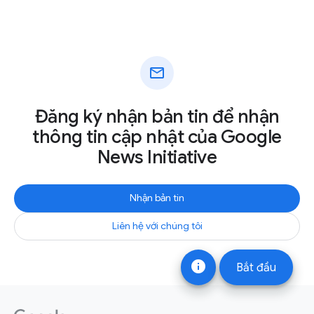
mail
Đăng ký nhận bản tin để nhận
thông tin cập nhật của Google
News Initiative
Nhận bản tin
Liên hệ với chúng tôi
info
Bắt đầu