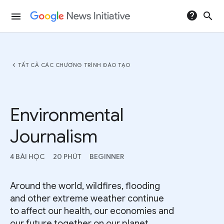
help
search
menu
chevron_left
TẤT CẢ CÁC CHƯƠNG TRÌNH ĐÀO TẠO
Environmental
Journalism
4 BÀI HỌC
20 PHÚT
BEGINNER
Around the world, wildfires, flooding
and other extreme weather continue
to affect our health, our economies and
our future together on our planet.