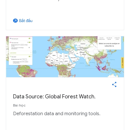
Bắt đầu
arrow_outward
Data Source: Global Forest Watch.
Bài học
Deforestation data and monitoring tools.