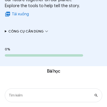
Explore the tools to help tell the story.
picture_as_pdf
Tải xuống
expand_more
CÔNG CỤ CẦN DÙNG
0%
Bài học
search