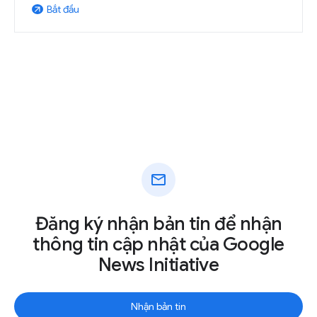
Bắt đầu
arrow_outward
mail
Đăng ký nhận bản tin để nhận
thông tin cập nhật của Google
News Initiative
Nhận bản tin