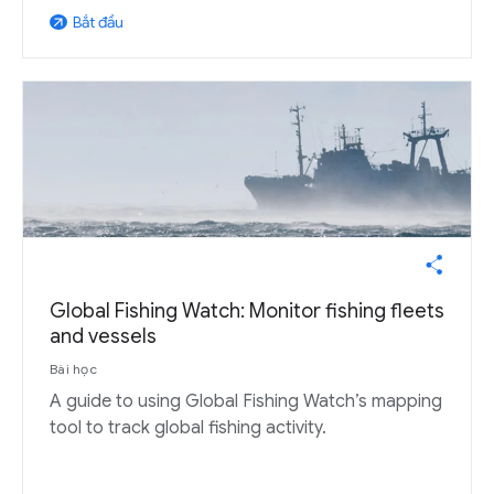
Bắt đầu
arrow_outward
Global Fishing Watch: Monitor fishing fleets
and vessels
Bài học
A guide to using Global Fishing Watch’s mapping
tool to track global fishing activity.