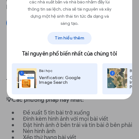
các nhà xuất bản và nhà báo nhằm đẩy lùi
hôm nay
(Tiếp tục khám phá).
thông tin sai lệch, chia sẻ tài nguyên và xây
dựng một hệ sinh thái tin tức đa dạng và
Kết nối Google Analytics
sáng tạo.
Tìm hiểu thêm
Tài nguyên phổ biến nhất của chúng tôi
Làm cho phần bài viết đề xuất
Bài học
Bài 
1
2
Verification: Google
Goog
trở nên dễ đọc
Image Search
Imag
Pro,
💡Các phương pháp hay nhất:
Đề xuất 5 tin bài trở xuống
Đính kèm hình ảnh với mọi bài viết
Đặt hình ảnh ở bên trái và tin bài ở bên phải
Nén hình ảnh
Xếp thứ hạng bài viết