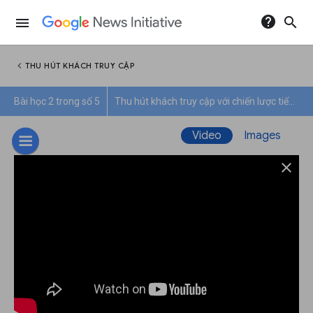
help
search
menu
chevron_left
THU HÚT KHÁCH TRUY CẬP
Bài học 2 trong số 5
Thu hút khách truy cập với chiến lược tiếp tục khám phá
Video
Images
close