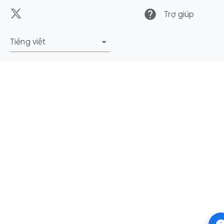
help
Trợ giúp
Tiếng việt