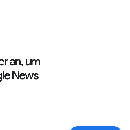
er an, um
gle News