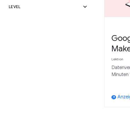
expand_more
LEVEL
Goog
Make
Lektion
Datenver
Minuten v
Anzei
arrow_outward