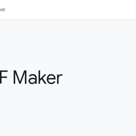
ber
F Maker