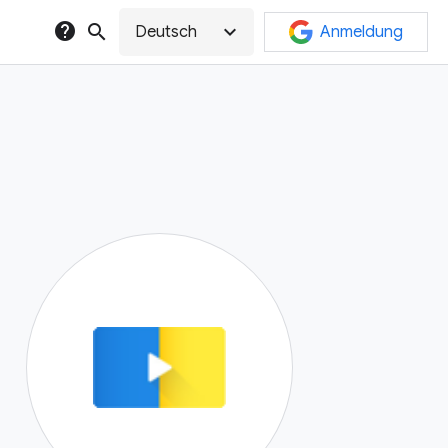
help
search
expand_more
Deutsch
Anmeldung