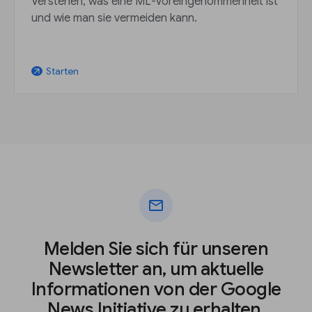
Verstehen, was eine ML-Voreingenommenheit ist
und wie man sie vermeiden kann.
Starten
arrow_outward
mail
Melden Sie sich für unseren
Newsletter an, um aktuelle
Informationen von der Google
News Initiative zu erhalten.