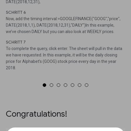
DATE(2018,12,31),
SCHRITT 6
Now, add the timing interval:=GOOGLEFINANCE("GOOG","price",
DATE(2018,1,1), DATE(2018,12,31),"DAILY")In this example,
we’ve chosen DAILY but you can also look at WEEKLY prices.
SCHRITT 7
To complete the query, click enter. The sheet will pull in the data
we have requested. In this example, it will be the daily closing
price for Alphabet’s (GOOG) stock price every day in the year
2018.
Congratulations!