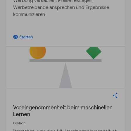
Werbung verkaufen, Preise festlegen,
Werbetreibende ansprechen und Ergebnisse
kommunizieren
Starten
arrow_outward
Voreingenommenheit beim maschinellen
Lernen
Lektion