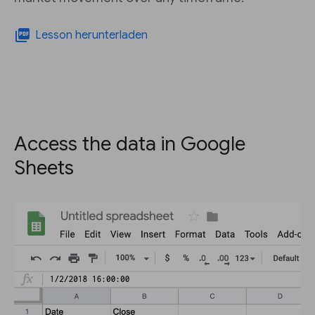
picture_as_pdf
Lesson herunterladen
Access the data in Google
Sheets