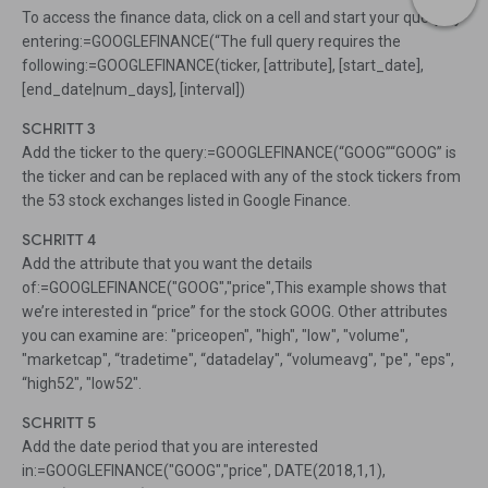
To access the finance data, click on a cell and start your query by
entering:=GOOGLEFINANCE(“The full query requires the
following:=GOOGLEFINANCE(ticker, [attribute], [start_date],
[end_date|num_days], [interval])
SCHRITT 3
Add the ticker to the query:=GOOGLEFINANCE(“GOOG”“GOOG” is
the ticker and can be replaced with any of the stock tickers from
the 53 stock exchanges listed in Google Finance.
SCHRITT 4
Add the attribute that you want the details
of:=GOOGLEFINANCE("GOOG","price",This example shows that
we’re interested in “price” for the stock GOOG. Other attributes
you can examine are: "priceopen", "high", "low", "volume",
"marketcap", “tradetime", “datadelay", “volumeavg", "pe", "eps",
“high52", "low52".
SCHRITT 5
Add the date period that you are interested
in:=GOOGLEFINANCE("GOOG","price", DATE(2018,1,1),