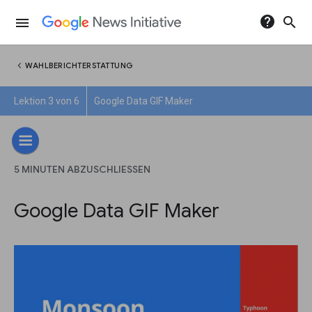
help
search
menu
chevron_left
WAHLBERICHTERSTATTUNG
Lektion 3 von 6
Google Data GIF Maker
5 MINUTEN ABZUSCHLIESSEN
Google Data GIF Maker