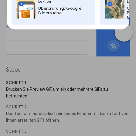
Lektion
Lekti
1
2
Überprüfung: Google
Goog
Bildersuche
Bild
Maps
Steps
SCHRITT 1
Drücken Sie Preview GIF, um ein oder mehrere GIFs zu
betrachten.
SCHRITT 2
Das Tool wird automatisch ein neues Fenster mit bis zu fünf von
Ihnen erstellten GIFs öffnen.
SCHRITT 3