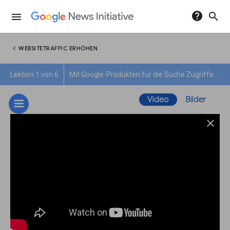
help
search
menu
chevron_left
WEBSITETRAFFIC ERHÖHEN
Lektion 1 von 6
Mit Google-Produkten für die Suche Zugriffe steigern
Video
Bilder
close