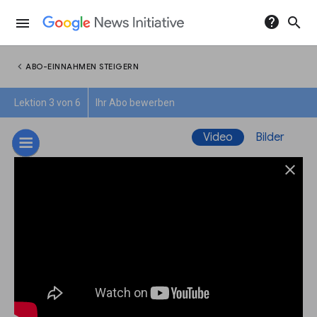
help
search
menu
chevron_left
ABO-EINNAHMEN STEIGERN
Lektion 3 von 6
Ihr Abo bewerben
Video
Bilder
close