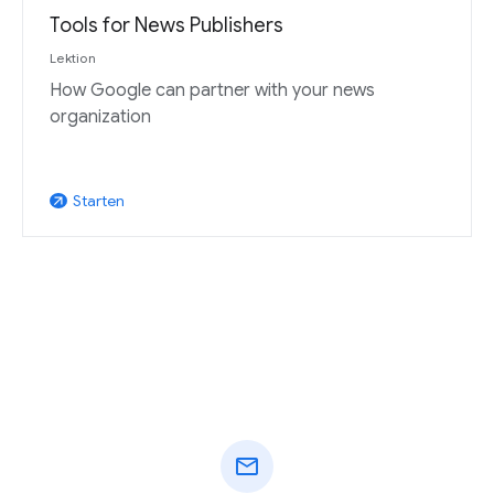
Tools for News Publishers
Lektion
How Google can partner with your news
organization
Starten
arrow_outward
mail