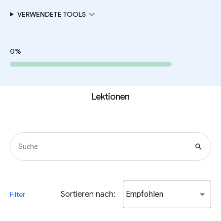
expand_more
VERWENDETE TOOLS
0%
Lektionen
search
Sortieren nach:
Empfohlen
Filter