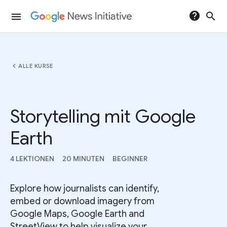
help
search
menu
chevron_left
ALLE KURSE
Storytelling mit Google
Earth
4 LEKTIONEN
20 MINUTEN
BEGINNER
Explore how journalists can identify,
embed or download imagery from
Google Maps, Google Earth and
StreetView to help visualize your