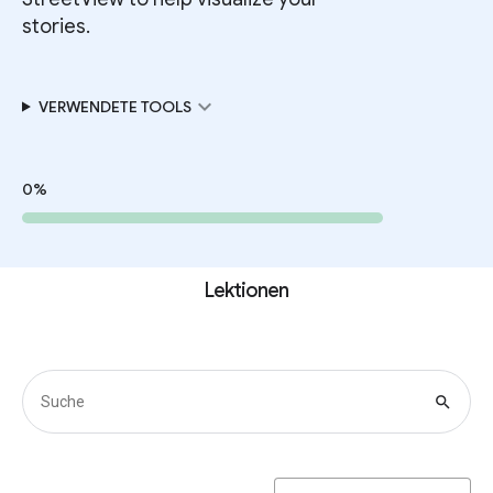
stories.
expand_more
VERWENDETE TOOLS
0%
Lektionen
search