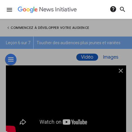
help
search
menu
chevron_left
COMMENCEZ À DÉVELOPPER VOTRE AUDIENCE
Leçon 6 sur 7
Toucher des audiences plus jeunes et variées
Vidéo
Images
close