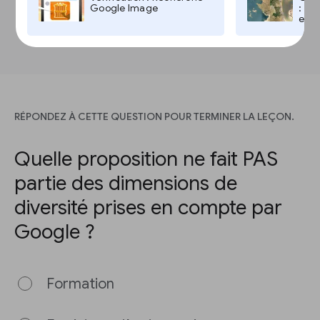
des contenus sont associés ou distincts.
Google Image
: Go
Utilisez la synthèse vocale.
et T
Ajoutez une image.
RÉPONDEZ À CETTE QUESTION POUR TERMINER LA LEÇON.
Quelle proposition ne fait PAS
partie des dimensions de
diversité prises en compte par
Google ?
Formation