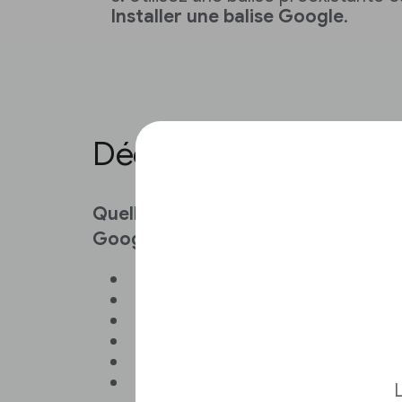
Installer une balise Google
.
Découvrez Google Ana
Quelles sont les différentes sectio
Google Analytics 4 ?
Accueil
Rapports
Explorer
Publicité
Configurer
Administrateur
L