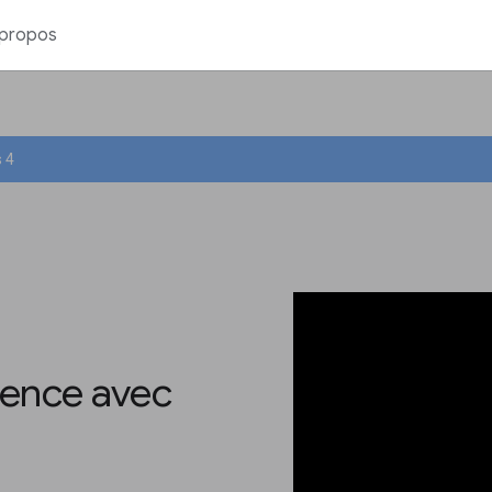
 propos
 4
ience avec