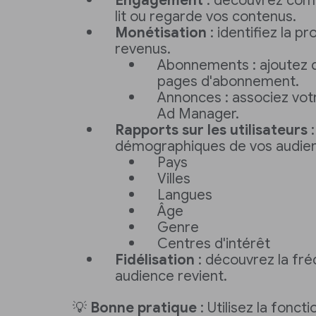
Engagement
: découvrez com
lit ou regarde vos contenus.
Monétisation
: identifiez la 
revenus.
Abonnements : ajoutez 
pages d'abonnement.
Annonces : associez vo
Ad Manager.
Rapports sur les utilisateurs
:
démographiques de vos audie
Pays
Villes
Langues
Âge
Genre
Centres d'intérêt
Fidélisation
: découvrez la fré
audience revient.
💡
Bonne pratique
: Utilisez la fonct