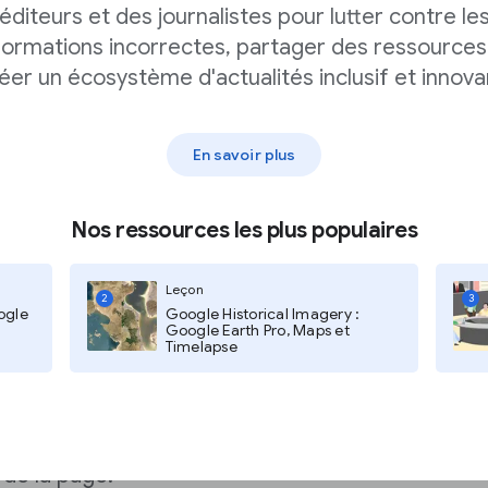
éditeurs et des journalistes pour lutter contre le
 votre site sur les
formations incorrectes, partager des ressources
 les données analysées
éer un écosystème d'actualités inclusif et innova
 (apprentissage
En savoir plus
nts suivants :
Nos ressources les plus populaires
Leçon
2
3
ogle
Google Historical Imagery :
nts
Google Earth Pro, Maps et
Timelapse
 site
ez pas quelque chose,
 de la page.