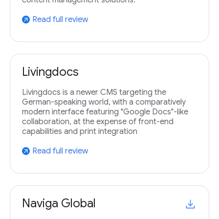
content management solutions.
Read full review
arrow_outward
Livingdocs
Livingdocs is a newer CMS targeting the
German-speaking world, with a comparatively
modern interface featuring "Google Docs"-like
collaboration, at the expense of front-end
capabilities and print integration
Read full review
arrow_outward
Naviga Global