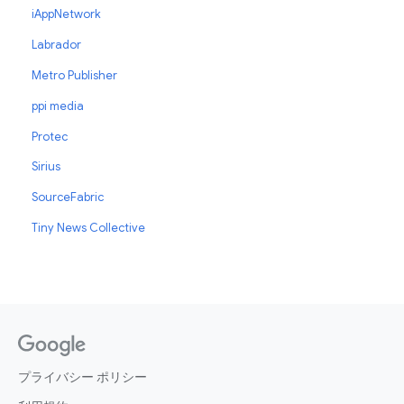
iAppNetwork
Labrador
Metro Publisher
ppi media
Protec
Sirius
SourceFabric
Tiny News Collective
プライバシー ポリシー