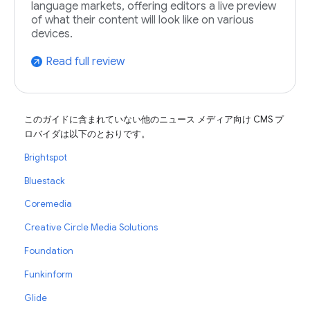
language markets, offering editors a live preview
of what their content will look like on various
devices.
Read full review
arrow_outward
このガイドに含まれていない他のニュース メディア向け CMS プ
ロバイダは以下のとおりです。
Brightspot
Bluestack
Coremedia
Creative Circle Media Solutions
Foundation
Funkinform
Glide