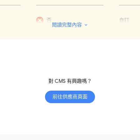
Tresite 的 A
否
Tresite 近期
自訂
閱讀完整內容
功能，長期規畫則包
能，並提供加入
升級，因此建議你與
是
時間。
Tresite 
查、每月發送兩
查/社交小
對 CMS 有興趣嗎？
是
並透過訊息應用
構只想要 CMS
前往供應商頁面
能會因為這種類似
SACS Pro 
結器、API
是
數為 $4,00
支付額外費用才