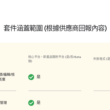
因為其自訂規則
SACS Pro 
關問題影響媒體
套件涵蓋範圍 (根據供應商回報內容)
客戶可依角色和
流程 (可視需
和精簡度為優先
可自訂的內容範
RTF 格式文
核心平台，即產品隨附平台 (是/否/Beta
外掛程式 (是
版)
(藉由整合 JW 
者體驗 (UX) 
/編輯/核
是
法為內容評分。SA
丟棄
記和分類，藉此
皆可自訂。
Tresite 沒
是
產管理
Ad Manager。