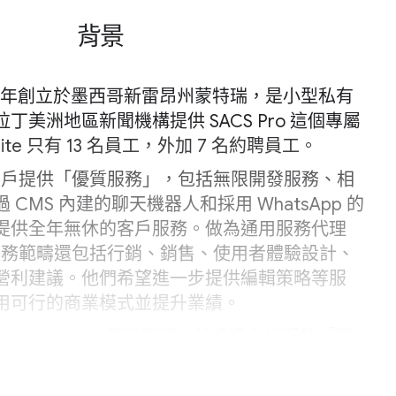
背景
 2004 年創立於墨西哥新雷昂州蒙特瑞，是小型私有
丁美洲地區新聞機構提供 SACS Pro 這個專屬
site 只有 13 名員工，外加 7 名約聘員工。
致力為客戶提供「優質服務」，包括無限開發服務、相
CMS 內建的聊天機器人和採用 WhatsApp 的
提供全年無休的客戶服務。做為通用服務代理
e 的服務範疇還包括行銷、銷售、使用者體驗設計、
營利建議。他們希望進一步提供編輯策略等服
用可行的商業模式並提升業績。
Microsoft Azure 基礎架構，並透過未指明的「策
供內容傳遞網路 (CDN) 服務，但也會直接在
 Azure 中提供這類服務。之所以選定該策略夥伴，是