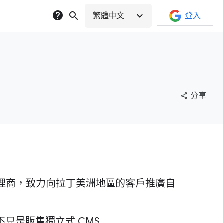
help
search
expand_more
繁體中文
登入
share
分享
動代理商，致力向拉丁美洲地區的客戶推廣自
不只是販售獨立式 CMS