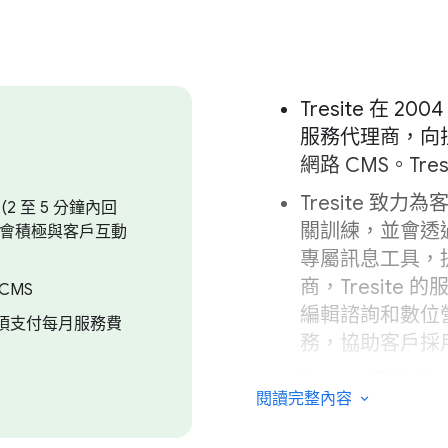
Tresite 在
服務代理商，向拉
網路 CMS。Tre
Tresite 
2 至 5 分鐘內回
關訓練，並會透過 
e 會積極與客戶互動
專屬訊息工具，
商，Tresit
CMS
編輯諮詢和數位
須支付每月服務費
務，協助客戶採
Tresite 採用 
閱讀完整內容
略夥伴」為客戶提
Microsoft