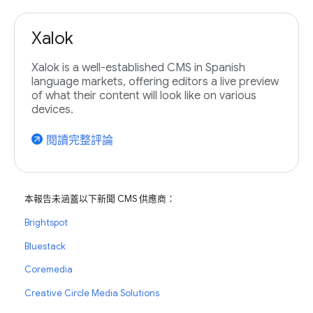
Xalok
Xalok is a well-established CMS in Spanish
language markets, offering editors a live preview
of what their content will look like on various
devices.
閱讀完整評論
arrow_outward
本報告未涵蓋以下新聞 CMS 供應商：
Brightspot
Bluestack
Coremedia
Creative Circle Media Solutions