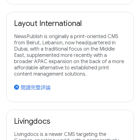
Layout International
NewsPublish is originally a print-oriented CMS
from Beirut, Lebanon, now headquartered in
Dubai, with a traditional focus on the Middle
East, supplemented more recently with a
broader APAC expansion on the back of a more
affordable alternative to established print
content management solutions.
閱讀完整評論
arrow_outward
Livingdocs
Livingdocs is a newer CMS targeting the