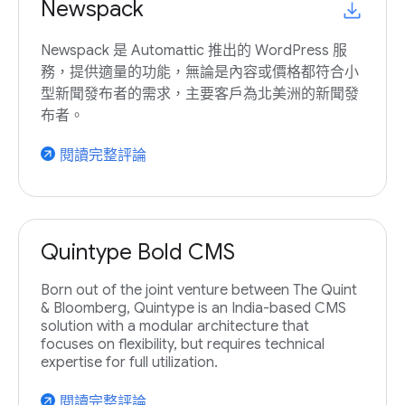
Newspack
Newspack 是 Automattic 推出的 WordPress 服
務，提供適量的功能，無論是內容或價格都符合小
型新聞發布者的需求，主要客戶為北美洲的新聞發
布者。
閱讀完整評論
arrow_outward
Quintype Bold CMS
Born out of the joint venture between The Quint
& Bloomberg, Quintype is an India-based CMS
solution with a modular architecture that
focuses on flexibility, but requires technical
expertise for full utilization.
閱讀完整評論
arrow_outward