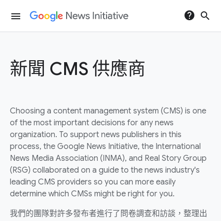
help
search
menu
新聞 CMS 供應商
Choosing a content management system (CMS) is one
of the most important decisions for any news
organization. To support news publishers in this
process, the Google News Initiative, the International
News Media Association (INMA), and Real Story Group
(RSG) collaborated on a guide to the news industry's
leading CMS providers so you can more easily
determine which CMSs might be right for you.
我們的團隊對許多發布者進行了問卷調查和訪談，整理出