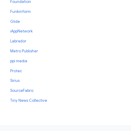
Foundation
Funkinform
Glide
iAppNetwork
Labrador
Metro Publisher
ppi media
Protec
Sirius
SourceFabric
Tiny News Collective