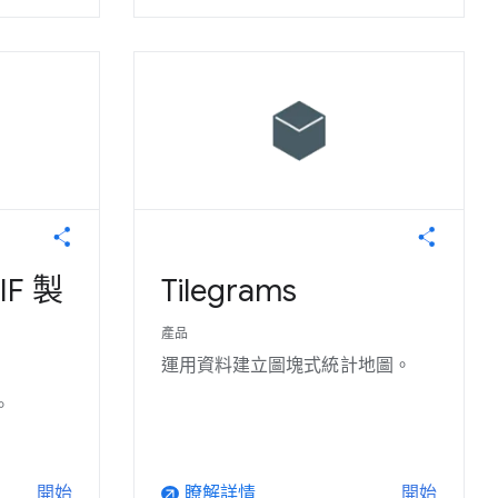
IF 製
Tilegrams
產品
運用資料建立圖塊式統計地圖。
。
瞭解詳情
開始
開始
arrow_outward