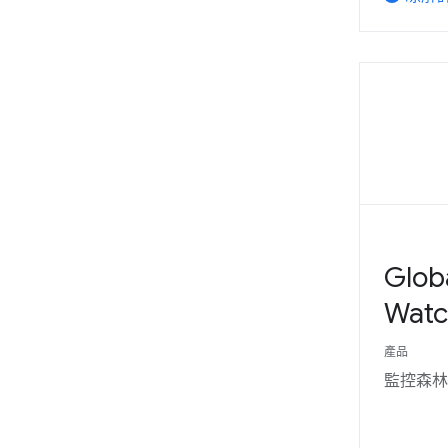
Globa
Watc
產品
監控森林