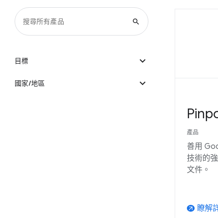
search
expand_more
目標
expand_more
國家/地區
Pinpo
產品
善用 Go
技術的強
文件。
瞭解
arrow_outward