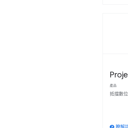
Proje
產品
抵擋數位
瞭解
arrow_outward