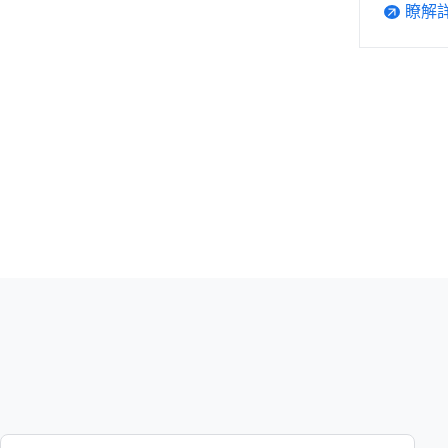
瞭解
arrow_outward