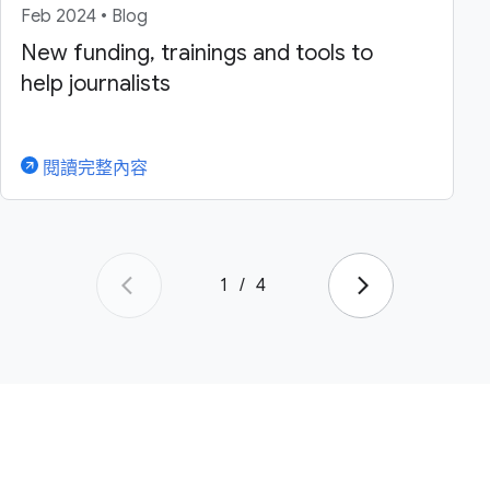
Feb 2024 • Blog
New funding, trainings and tools to
help journalists
閱讀完整內容
1
/
4