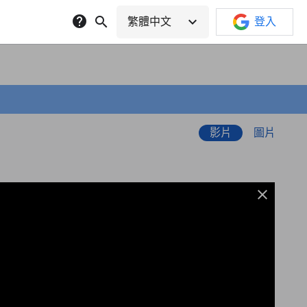
help
search
expand_more
繁體中文
登入
影片
圖片
close