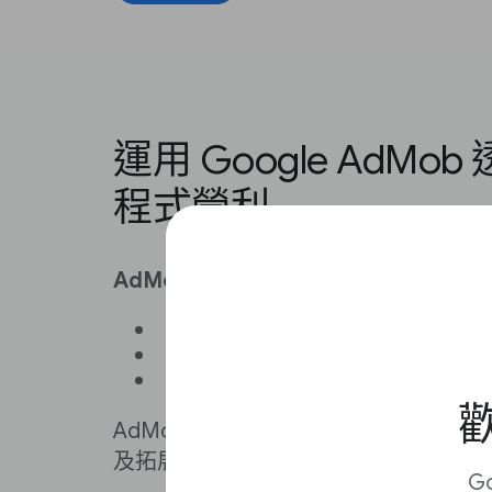
運用 Google AdMo
程式營利
AdMob 適用對象：
想透過自家新聞應用程式營利
不直接銷售廣告
沒有銷售團隊
歡
AdMob 是行動廣告聯播網，可協助
及拓展應用程式業務。
G