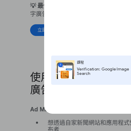
💡 最佳做法：
銷售影片或錨定等高價位
字廣告。
立即開始
取得說明
課程
1
Verification: Google Image
使用 Google Ad Ma
Search
廣告
Ad Manager 適用對象：
想透過自家新聞網站和應用程式
布者