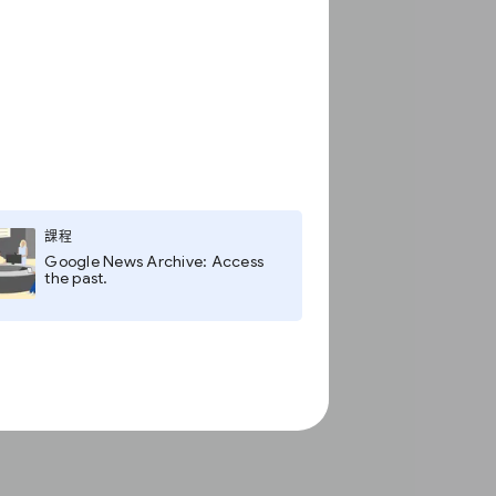
課程
Google News Archive: Access
the past.