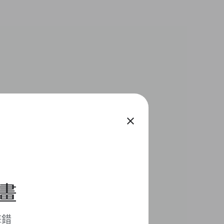
close
計畫
擊錯