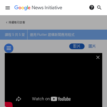
help
search
menu
chevron_left
持續吸引訪客
課程 5 共 5 堂
運用 Flutter 建構新聞應用程式
影片
圖片
close