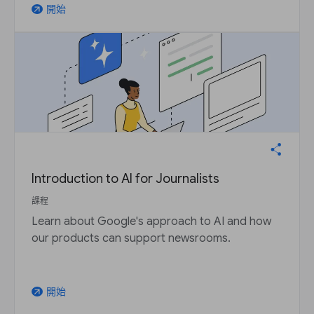
開始
arrow_outward
Introduction to AI for Journalists
課程
Learn about Google's approach to AI and how
our products can support newsrooms.
開始
arrow_outward