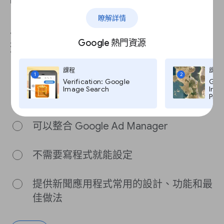
回答這個問題即可完成課程。
瞭解詳情
以下有關 Flutter 新聞工具包的敘
Google 熱門資源
述何者錯誤？
課程
課程
1
2
Verification: Google
Goog
可以透過單一程式碼部署至 iOS 和
Image Search
Imag
Android 平台
Pro,
可以整合 Google Ad Manager
不需要寫程式就能設定
提供新聞應用程式常用的設計、功能和最
佳做法