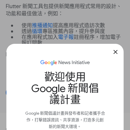
Flutter 新聞工具包提供新聞應用程式常用的設計、
功能和最佳做法，例如：
使用
推播通知
提高應用程式造訪次數
透過
循環
專區推薦內容，提升參與度
在應用程式加入
電子報
註冊程序，增加電子
報訂閱數
close
Flutter 可為新聞機構帶來以下優勢：
節省時間
：The Standard News 表示可節省
多達
80%
的時間。
歡迎使用
提高廣告收益
：Hespress 表示廣告收益
增加
了 50%
。
Google 新聞倡
開始建立專案
議計畫
Google 新聞倡議計畫與發布者和記者攜手合
作，打擊錯誤資訊、共享資源，打造多元創
新的新聞大環境。