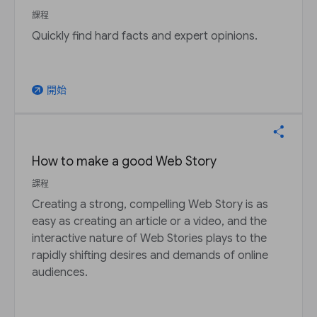
課程
Quickly find hard facts and expert opinions.
開始
arrow_outward
How to make a good Web Story
課程
Creating a strong, compelling Web Story is as
easy as creating an article or a video, and the
interactive nature of Web Stories plays to the
rapidly shifting desires and demands of online
audiences.