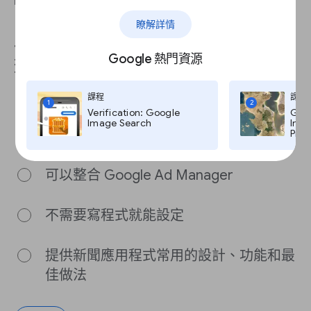
回答這個問題即可完成課程。
瞭解詳情
以下有關 Flutter 新聞工具包的敘
Google 熱門資源
述何者錯誤？
課程
課程
1
2
Verification: Google
Goog
可以透過單一程式碼部署至 iOS 和
Image Search
Imag
Android 平台
Pro,
可以整合 Google Ad Manager
不需要寫程式就能設定
提供新聞應用程式常用的設計、功能和最
佳做法