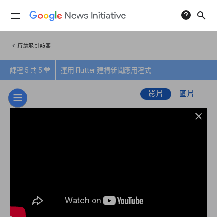
help
search
menu
chevron_left
持續吸引訪客
課程 5 共 5 堂
運用 Flutter 建構新聞應用程式
影片
圖片
close