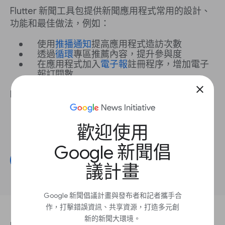
Flutter 新聞工具包提供新聞應用程式常用的設計、
功能和最佳做法，例如：
使用
推播通知
提高應用程式造訪次數
透過
循環
專區推薦內容，提升參與度
在應用程式加入
電子報
註冊程序，增加電子
報訂閱數
close
Flutter 可為新聞機構帶來以下優勢：
節省時間
：The Standard News 表示可節省
多達
80%
的時間。
歡迎使用
提高廣告收益
：Hespress 表示廣告收益
增加
了 50%
。
Google 新聞倡
開始建立專案
議計畫
Google 新聞倡議計畫與發布者和記者攜手合
作，打擊錯誤資訊、共享資源，打造多元創
新的新聞大環境。