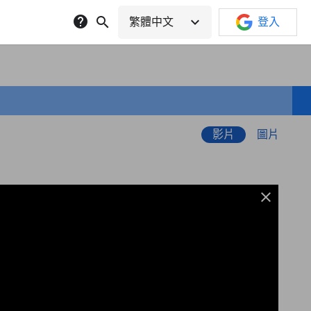
help
search
expand_more
繁體中文
登入
影片
圖片
close