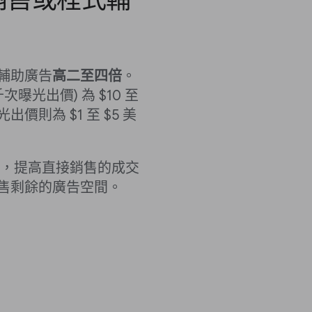
輔助廣告
高二至四倍
。
次曝光出價) 為 $10 至
價則為 $1 至 $5 美
，提高直接銷售的成交
售剩餘的廣告空間。