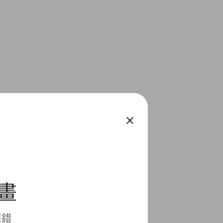
close
計畫
擊錯