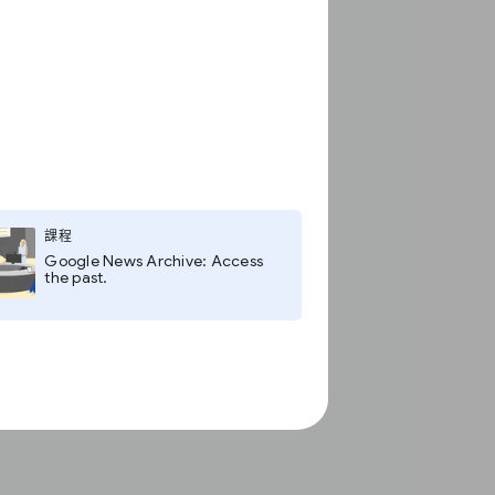
課程
Google News Archive: Access
the past.