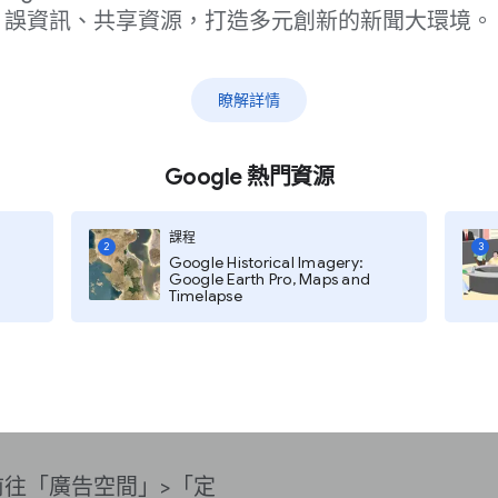
誤資訊、共享資源，打造多元創新的新聞大環境。
地出版品的價目表內容
瞭解詳情
整費率
的廣告類型設定較高價
Google 熱門資源
課程
2
3
曝光出價
(CPM) 訂定廣
Google Historical Imagery:
Google Earth Pro, Maps and
曝光出價設為廣告銷售
Timelapse
需求來源的定價，這些
出價、廣告類型等條
依序前往「廣告空間」
>「定