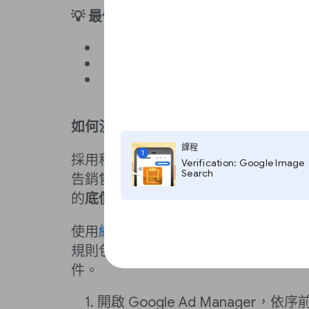
💡 最佳做法：
進行市場調查，例如瞭解其他當
根據讀者規模、觸及率和品牌調
對特定讀者區隔和影片等吸引人
格
如何決定程式輔助銷售的費率？
課程
1
採用程式輔助銷售時，請根據
目標千次
Verification: Google Image
Search
告銷售平均價格。你也可以將最低千次
的
底價
。
使用
統一定價規則
，集中管理所有間接
規則包含可設定的底價、目標千次曝光
件。
開啟 Google Ad Manager，