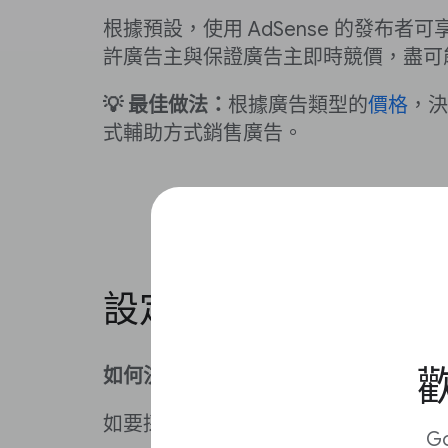
根據預設，使用 AdSense 的發布者可
許廣告主與保證廣告主即時競價，盡可
💡 最佳做法：
根據廣告類型的
價格
，決
式輔助方式銷售廣告。
設定價格
歡
如何決定直接銷售的費率？
如要採用直接銷售，請在
價目表
上列出
G