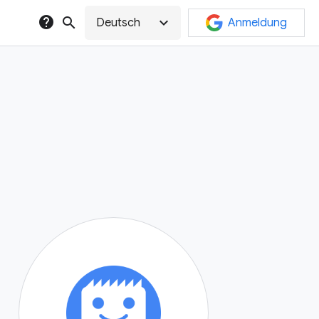
help
search
expand_more
Deutsch
Anmeldung