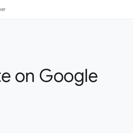
ber
te on Google