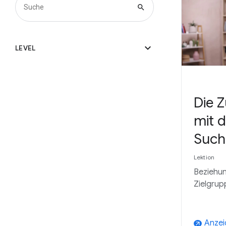
search
expand_more
LEVEL
Die Z
mit 
Such
Lektion
Beziehun
Zielgru
Anzei
arrow_outward