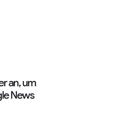
er an, um
gle News