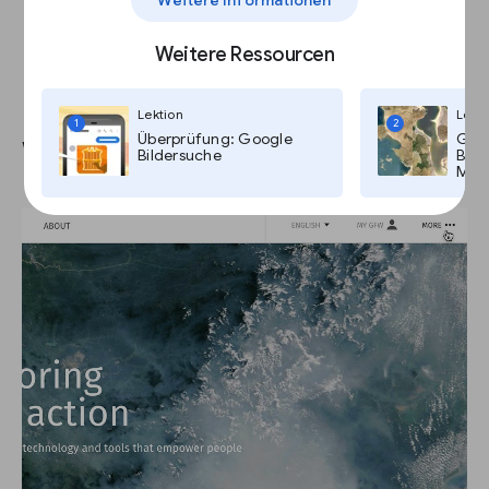
Weitere Ressourcen
Lektion
Lekti
1
2
Überprüfung: Google
Goog
Waldbrände auf GFW verfolgen
Bildersuche
Bild
Maps