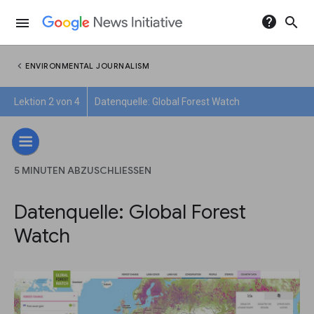
help
search
menu
chevron_left
ENVIRONMENTAL JOURNALISM
Lektion 2 von 4
Datenquelle: Global Forest Watch
5 MINUTEN ABZUSCHLIESSEN
Datenquelle: Global Forest
Watch