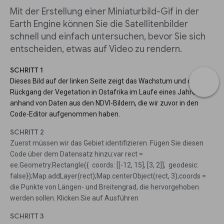
Mit der Erstellung einer Miniaturbild-Gif in der
Earth Engine können Sie die Satellitenbilder
schnell und einfach untersuchen, bevor Sie sich
entscheiden, etwas auf Video zu rendern.
SCHRITT 1
Dieses Bild auf der linken Seite zeigt das Wachstum und den
Rückgang der Vegetation in Ostafrika im Laufe eines Jahres
anhand von Daten aus den NDVI-Bildern, die wir zuvor in den
Code-Editor aufgenommen haben.
SCHRITT 2
Zuerst müssen wir das Gebiet identifizieren. Fügen Sie diesen
Code über dem Datensatz hinzu:var rect =
ee.Geometry.Rectangle({ coords: [[-12, 15], [3, 2]], geodesic:
false});Map.addLayer(rect);Map.centerObject(rect, 3);coords =
die Punkte von Längen- und Breitengrad, die hervorgehoben
werden sollen. Klicken Sie auf Ausführen
SCHRITT 3