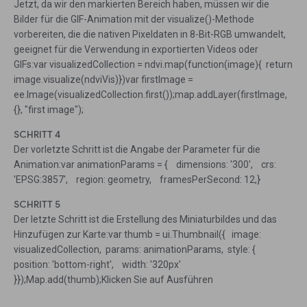
Jetzt, da wir den markierten Bereich haben, müssen wir die
Bilder für die GIF-Animation mit der visualize()-Methode
vorbereiten, die die nativen Pixeldaten in 8-Bit-RGB umwandelt,
geeignet für die Verwendung in exportierten Videos oder
GIFs:var visualizedCollection = ndvi.map(function(image){ return
image.visualize(ndviVis)})var firstImage =
ee.Image(visualizedCollection.first());map.addLayer(firstImage,
{}, "first image");
SCHRITT 4
Der vorletzte Schritt ist die Angabe der Parameter für die
Animation:var animationParams = { dimensions: '300', crs:
'EPSG:3857', region: geometry, framesPerSecond: 12,}
SCHRITT 5
Der letzte Schritt ist die Erstellung des Miniaturbildes und das
Hinzufügen zur Karte:var thumb = ui.Thumbnail({ image:
visualizedCollection, params: animationParams, style: {
position: 'bottom-right', width: '320px'
}});Map.add(thumb);Klicken Sie auf Ausführen