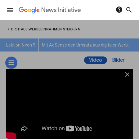
help
search
menu
chevron_left
DIGITALE WERBEEINNAHMEN STEIGERN
Lektion 6 von 9
Mit AdSense den Umsatz aus digitaler Werbung steigern
Video
Bilder
close