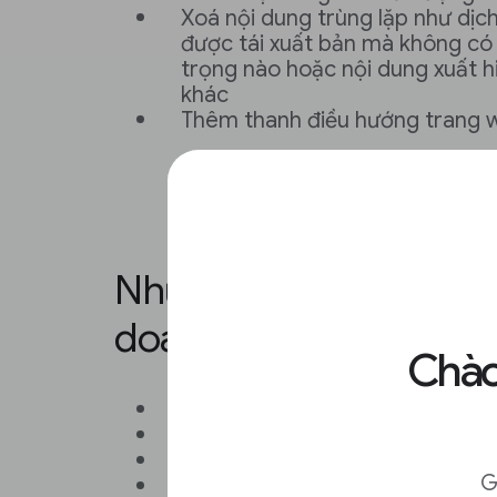
Xoá nội dung trùng lặp như dịch 
được tái xuất bản mà không có
trọng nào hoặc nội dung xuất h
khác
Thêm thanh điều hướng trang 
Những yếu tố nào ản
doanh thu từ AdSense
Chào
Số lượt hiển thị có thể nhìn thấy
Chi phí mỗi nghìn lượt hiển thị 
Số lượt nhấp
G
Chi phí mỗi lượt nhấp (CPC)