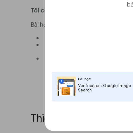
bả
Tôi có thể làm gì để tăng doanh th
Bài học này sẽ đề cập đến cách:
Thiết lập Quảng cáo tự động
Nhóm các quảng cáo với các kê
hút được nhiều nhà quảng cáo 
Duy trì quyền kiểm soát biên tậ
cáo để đảm bảo chỉ những quả
mới hiển thị trên trang web củ
Bài học
1
Verification: Google Image
Search
Thiết lập Quảng cáo t