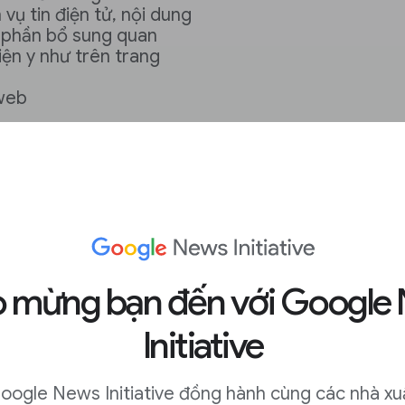
vụ tin điện tử, nội dung
 phần bổ sung quan
iện y như trên trang
web
h hưởng đến
 của bạn?
 mừng bạn đến với Google
Initiative
(CPM)
oogle News Initiative đồng hành cùng các nhà xu