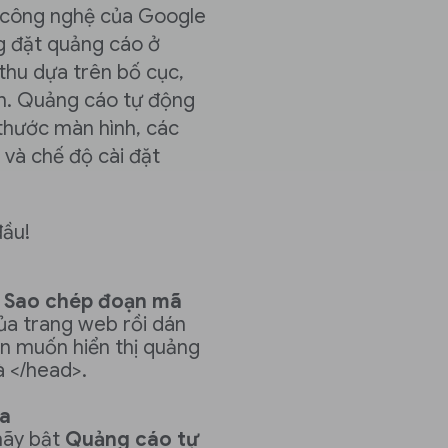
 công nghệ của Google
g đặt quảng cáo ở
 thu dựa trên bố cục,
ạn. Quảng cáo tự động
 thước màn hình, các
 và chế độ cài đặt
đầu!
>
Sao chép đoạn mã
ủa trang web rồi dán
n muốn hiển thị quảng
à </head>.
ửa
 hãy bật
Quảng cáo tự