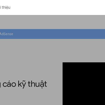
i thiệu
i AdSense
 cáo kỹ thuật