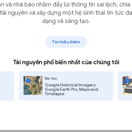
n và nhà báo nhằm đẩy lùi thông tin sai lệch, chia
u từ AdSense?
tài nguyên và xây dựng một hệ sinh thái tin tức đ
dạng và sáng tạo.
Tìm hiểu thêm
nh tuỳ chỉnh để thu
hơn
p đối với các quảng
Tài nguyên phổ biến nhất của chúng tôi
ng cáo phù hợp nhất
a bạn
Bài học
2
3
Google Historical Imagery:
Google Earth Pro, Maps and
Timelapse
ự động