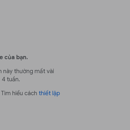
e của bạn.
h này thường mất vài
 4 tuần.
Tìm hiểu cách
thiết lập