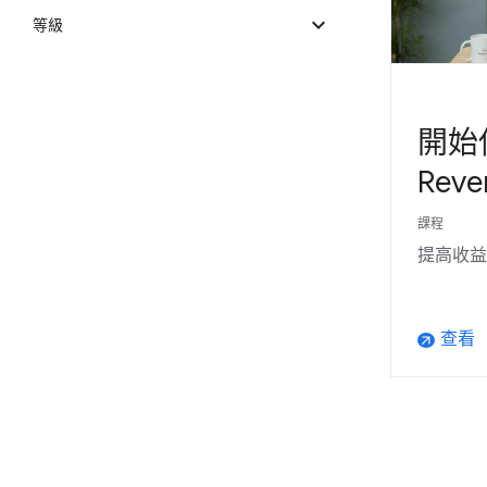
expand_more
等級
開始使
Reve
課程
提高收益
查看
arrow_outward