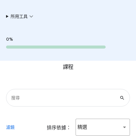
expand_more
所用工具
0%
課程
search
精選
濾鏡
排序依據：