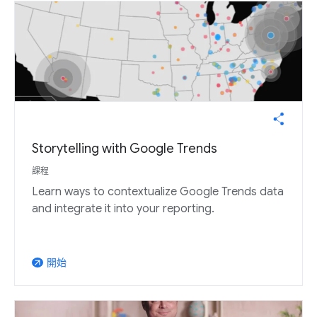
Storytelling with Google Trends
課程
Learn ways to contextualize Google Trends data
and integrate it into your reporting.
開始
arrow_outward