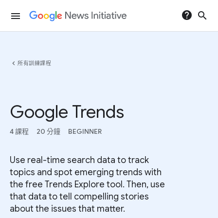
help
search
menu
chevron_left
所有訓練課程
Google Trends
4 課程
20 分鐘
BEGINNER
Use real-time search data to track
topics and spot emerging trends with
the free Trends Explore tool. Then, use
that data to tell compelling stories
about the issues that matter.