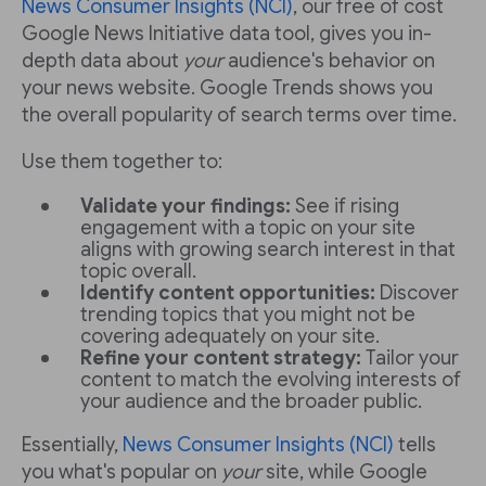
News Consumer Insights (NCI)
, our free of cost
Google News Initiative data tool, gives you in-
depth data about
your
audience's behavior on
your news website. Google Trends shows you
the overall popularity of search terms over time.
Use them together to:
Validate your findings:
See if rising
engagement with a topic on your site
aligns with growing search interest in that
topic overall.
Identify content opportunities:
Discover
trending topics that you might not be
covering adequately on your site.
Refine your content strategy:
Tailor your
content to match the evolving interests of
your audience and the broader public.
Essentially,
News Consumer Insights (NCI)
tells
you what's popular on
your
site, while Google