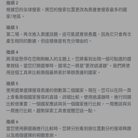
繼續 2
根據您的全球搜索，將您的搜索位置更改為奧運會搜索最多的國
家/地區。
繼續 3
第二場，再次進入奧運話題。這可能感覺很愚蠢，因為它只會再次
產生相同的數據，但這樣做是有充分理由的。
繼續 4
將滑鼠懸停在您剛剛輸入的主題上。您將看到出現一個可點選的選
單按鈕。當您打開選單時，選項之一將是“更改過濾器”。我們將使
用這個工具來比較兩個最熱衷於舉辦奧運的國家。
繼續 5
使用選單選擇搜尋奧運的倒數第二個國家。現在，您可以在同一頁
上查看兩個國家搜尋的直接、詳細比較。使用過濾器時，進行同類
比較很重要：一個國家應該與另一個國家進行比較，一周應該與另
一周進行比較。趨勢探索工具會提醒您這一點。
繼續 6
當您使用篩選器進行比較時，您將分別看到按位置劃分的搜尋興趣
以及兩個選擇的相關查詢。