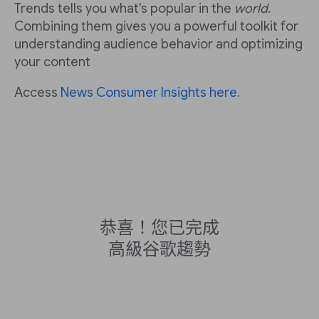
Trends tells you what's popular in the
world
.
Combining them gives you a powerful toolkit for
understanding audience behavior and optimizing
your content
Access
News Consumer Insights here
.
恭喜！您已完成
高級谷歌趨勢