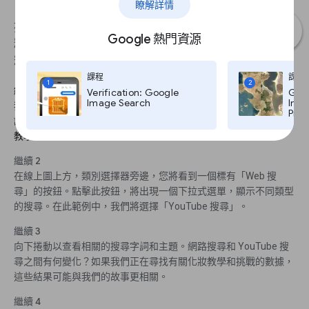
瞭解詳情
按搜尋類型過濾結果還可以為我們提供更相關、更
Google 熱門資源
精細的數據。本節將探討如何做到這一點，並將解
釋透過 Google 趨勢提供的不同搜尋類型。
課程
課程
1
2
繼續 1
Verification: Google
Goog
Image Search
Imag
我們將從 2019 年美國的化妝品搜尋開始。看看相關的搜尋。其中
Pro,
許多查詢都集中在特定產品上。想像一下，我們想看看有關化妝的
教學和挑戰。我們可以按搜尋類型過濾結果以更接近這一點。
繼續 2
在線上圖上方，類別選擇器旁邊，您將看到一個標有「Web 搜
尋」的按鈕。點擊此按鈕，將出現一個下拉式選單，顯示不同類型
的搜尋。在此範例中，我們將選擇「YouTube 搜尋」。
繼續 3
向下捲動以查看相關的搜尋字詞和主題。網路搜尋和 YouTube 搜
尋之間有何變化？如果我們正在尋找有關化妝教學和挑戰的數據，
這些結果可能與我們的故事更相關。
繼續 4