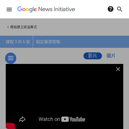
help
search
menu
chevron_left
開始建立收益模式
課程 3 共 6 堂
擬定募資策略
影片
圖片
close