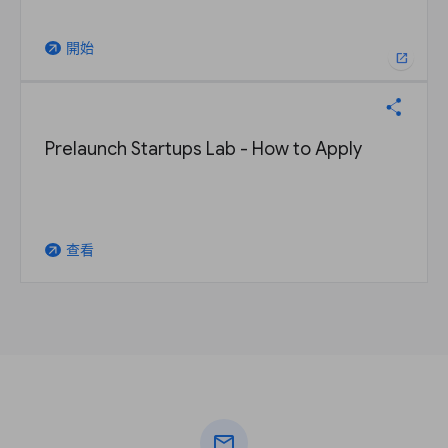
開始
arrow_outward
open_in_new
Prelaunch Startups Lab - How to Apply
查看
arrow_outward
mail