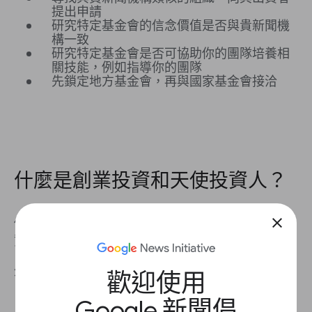
提出申請
研究特定基金會的信念價值是否與貴新聞機
構一致
研究特定基金會是否可協助你的團隊培養相
關技能，例如指導你的團隊
先鎖定地方基金會，再與國家基金會接洽
什麼是創業投資和天使投資人？
close
你可以透過
創業投資
和
天使投資人
等外部來源取得
資金。
外部投資者
歡迎使用
提供資金換取股權
Google 新聞倡