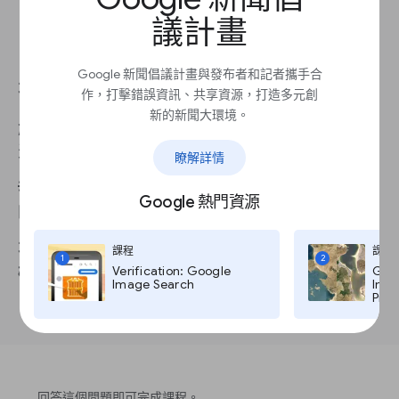
可能會想參與日常決策
通常不會要求償還資金
議計畫
如機構規模擴大，外部投資者可以是額外資
金的來源
Google 新聞倡議計畫與發布者和記者攜手合
不同的外部投資者有何差異？
作，打擊錯誤資訊、共享資源，打造多元創
新的新聞大環境。
創業投資公司和天使投資人都會取得股份。不過，
天使投資者通常不會參與機構的日常運作。
瞭解詳情
💡 最佳做法：尋找過去所投資產品類似你自家產品
Google 熱門資源
的創業投資公司。
不要好高騖遠，為了合理化大型投資，而過快擴大
課程
課程
1
2
Verification: Google
Goog
機構規模。
Image Search
Imag
Pro,
回答這個問題即可完成課程。