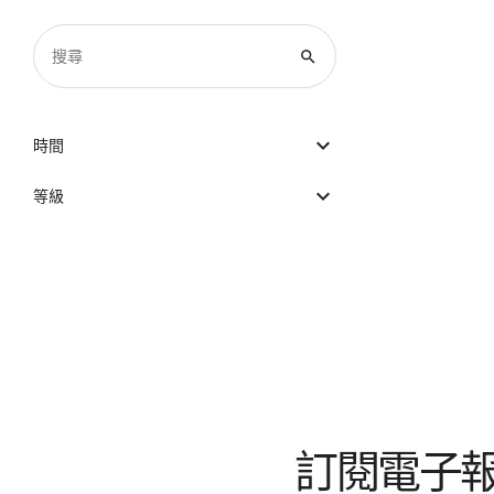
search
expand_more
時間
expand_more
等級
訂閱電子報