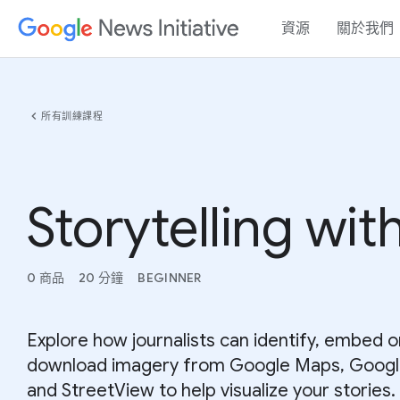
資源
關於我們
chevron_left
所有訓練課程
Storytelling wi
0 商品
20 分鐘
BEGINNER
Explore how journalists can identify, embed o
download imagery from Google Maps, Googl
and StreetView to help visualize your stories.