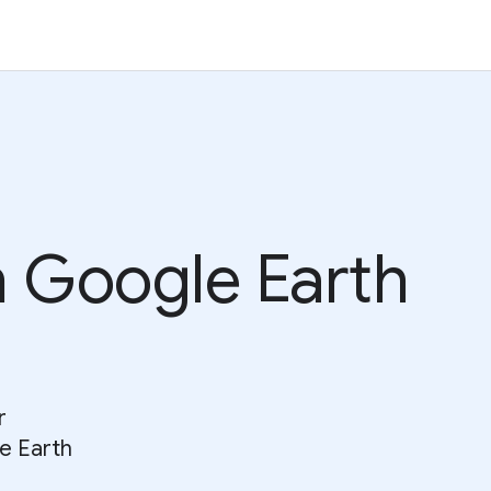
th Google Earth
r
e Earth