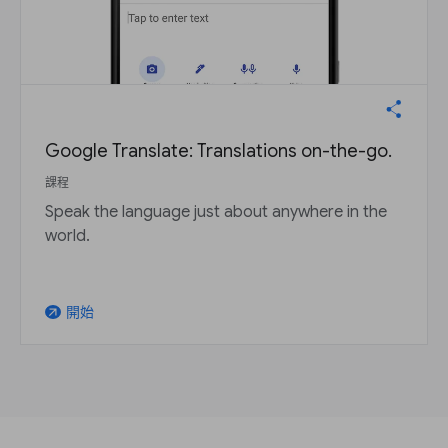
Google Translate: Translations on-the-go.
課程
Speak the language just about anywhere in the
world.
開始
arrow_outward