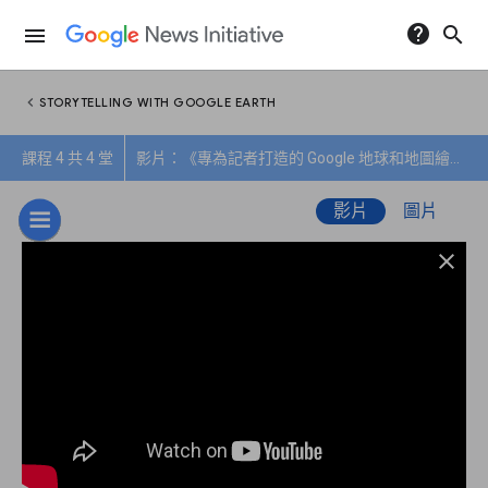
help
search
menu
chevron_left
STORYTELLING WITH GOOGLE EARTH
課程 4 共 4 堂
影片：《專為記者打造的 Google 地球和地圖繪製技術》(Google Earth and mapping technologies for journalists)
影片
圖片
close