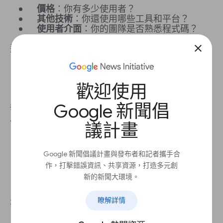
價格
：你有多少使用者？
其他技術
：你還使用哪些工具和平台？
使用者介面
：你的團隊是否熟悉程式碼？
close
這類平台的熱門選項包括：
Google Analytics (分析)
Adobe Analytics
歡迎使用
Parse.ly
Google 新聞倡
💡
最佳做法：如果你傳送電子報，請選擇與你的電
子郵件服務供應商合作的數據分析平台。
議計畫
Google 新聞倡議計畫與發布者和記者攜手合
作，打擊錯誤資訊、共享資源，打造多元創
新的新聞大環境。
我還需要哪些技術？
瞭解詳情