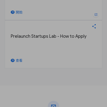
開始
arrow_outward
open_in_new
Prelaunch Startups Lab - How to Apply
查看
arrow_outward
mail