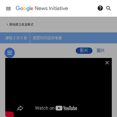
help
search
menu
chevron_left
開始建立收益模式
課程 2 共 6 堂
建置你的技術堆疊
影片
圖片
close