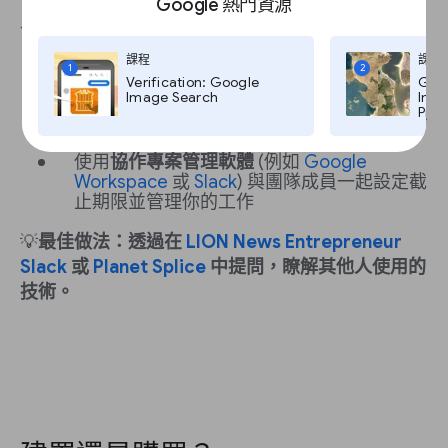
Google 熱門資源
此外，你可能還需要：
使用
Salesforce
或
HubSpot
等客戶關係管
課程
課程
1
2
理 (CRM) 技術，來管理與潛在廣告客戶和其
Verification: Google
Goog
Image Search
Imag
他業務待開發客戶的溝通
Pro,
使用
Broadstreet
或
Letterhead
等
集中廣告
管理解決方案
自動化廣告營運
使用
協作專案管理軟體
(例如
Google
Workspace
或
Slack
) 與團隊成員一起設定截
止期限並管理你的工作
💡
最佳做法：透過在
LION News Entrepreneur
Slack
或
Planet Splice
中提問，瞭解其他人使用的
技術。