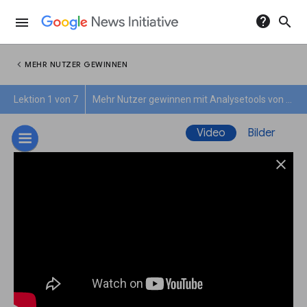
help
search
menu
chevron_left
MEHR NUTZER GEWINNEN
Lektion 1 von 7
Mehr Nutzer gewinnen mit Analysetools von Google
Video
Bilder
close