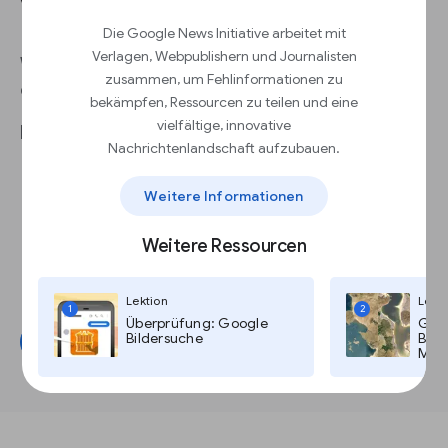
visualisieren
Die Google News Initiative arbeitet mit
Verlagen, Webpublishern und Journalisten
Wie kann ich die Nutzung meiner Daten
zusammen, um Fehlinformationen zu
optimieren?
bekämpfen, Ressourcen zu teilen und eine
vielfältige, innovative
Mit Google Looker Studio können Sie:
Nachrichtenlandschaft aufzubauen.
Daten über Google Analytics, Google Ads
und andere Google-Produkte hinweg
Weitere Informationen
erfassen
Daten an einem Ort visualisieren
Weitere Ressourcen
Ihr Team mit automatischer
Berichterstellung auf dem neuesten Stand
halten
Lektion
Lekti
1
2
Überprüfung: Google
Goog
Bildersuche
Bild
Jetzt starten
Maps