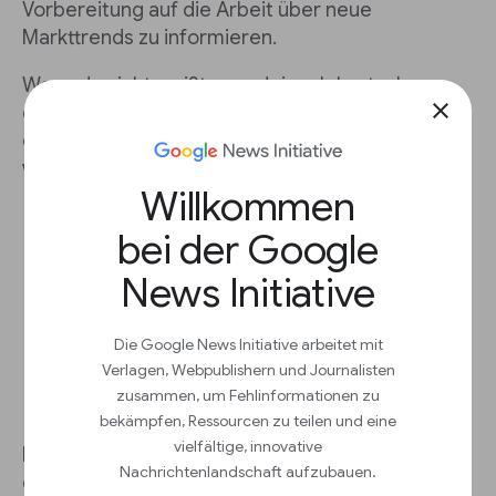
Vorbereitung auf die Arbeit über neue
Markttrends zu informieren.
Wenn du nicht weißt, was deine Jobs-to-be-
close
done sind, kannst du einen der BBC-Artikel zu
diesem Thema lesen, die 2020 veröffentlicht
wurden.
Willkommen
bei der Google
News Initiative
Dein Alleinstellungsmerkmal
Die Google News Initiative arbeitet mit
Verlagen, Webpublishern und Journalisten
hervorheben
zusammen, um Fehlinformationen zu
bekämpfen, Ressourcen zu teilen und eine
vielfältige, innovative
Ein Nutzenversprechen beschreibt den Nutzen,
Nachrichtenlandschaft aufzubauen.
den du deinem Publikum bietest, und hilft dir, die