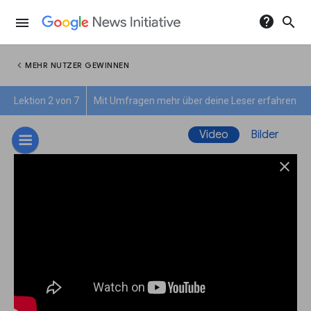
help
search
menu
chevron_left
MEHR NUTZER GEWINNEN
Lektion 2 von 7
Mit Umfragen mehr über deine Leser erfahren
Video
Bilder
close