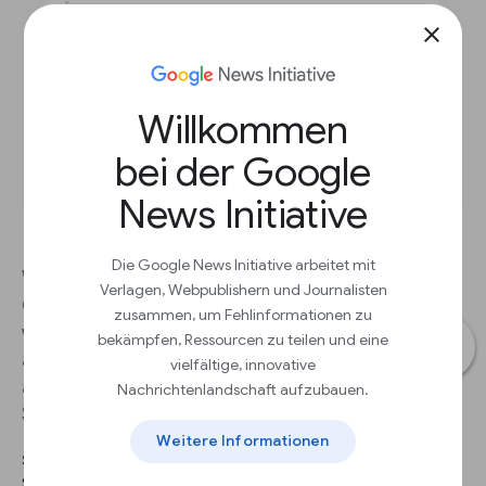
close
Willkommen
bei der Google
News Initiative
Die Google News Initiative arbeitet mit
Wenn Sie eine Geschichte in den Daten von
Verlagen, Webpublishern und Journalisten
Google Trends finden, werden Sie
zusammen, um Fehlinformationen zu
wahrscheinlich Bildmaterial in Ihre Arbeit
bekämpfen, Ressourcen zu teilen und eine
aufnehmen wollen. Sie können Diagramme direkt
vielfältige, innovative
aus Google Trends einbetten, indem Sie diese
Nachrichtenlandschaft aufzubauen.
Schritte befolgen.
Weitere Informationen
SCHRITT 1
Sie können ein beliebiges Thema wählen, um dieses Tutorial