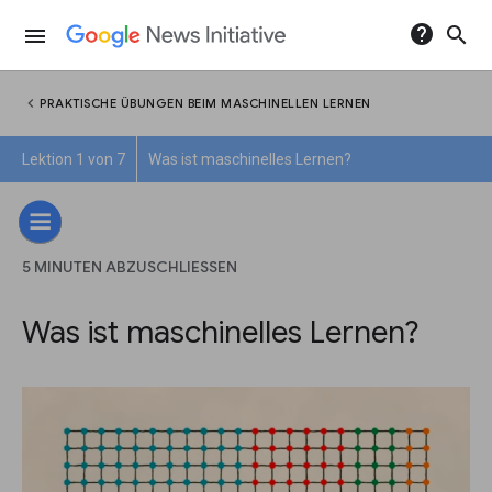
help
search
menu
chevron_left
PRAKTISCHE ÜBUNGEN BEIM MASCHINELLEN LERNEN
Lektion 1 von 7
Was ist maschinelles Lernen?
5 MINUTEN ABZUSCHLIESSEN
Was ist maschinelles Lernen?